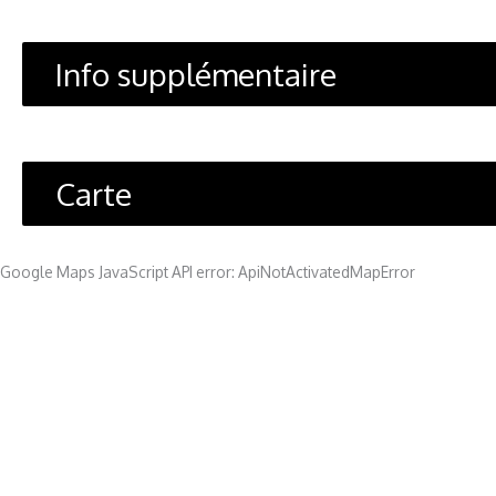
Info supplémentaire
Carte
Google Maps JavaScript API error: ApiNotActivatedMapError