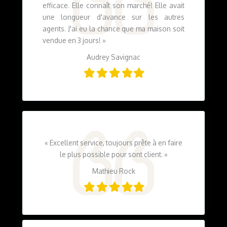
efficace. Elle connaît son marché! Elle avait
une longueur d'avance sur les autres
agents. J'ai eu la chance que ma maison soit
vendue en 3 jours! »
Audrey Savignac
Filled
Filled
Filled
Filled
Filled
star
star
star
star
star
« Excellent service, toujours prête à en faire
le plus possible pour sont client. »
Mathieu Rock
Filled
Filled
Filled
Filled
Filled
star
star
star
star
star