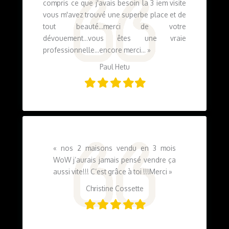
compris ce que j'avais besoin la 3 iem visite
vous m'avez trouvé une superbe place et de
tout beauté...merci de votre
dévouement...vous êtes une vraie
professionnelle...encore merci...
»
Paul Hetu
Filled
Filled
Filled
Filled
Filled
star
star
star
star
star
« nos 2 maisons vendu en 3 mois
WoW j’aurais jamais pensé vendre ça
aussi vite!!! C’est grâce à toi !!!Merci »
Christine Cossette
Filled
Filled
Filled
Filled
Filled
star
star
star
star
star