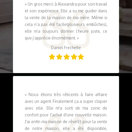
«
Un gros merci à Alexandra pour son travail
et son expérience. Elle a su me guider dans
la vente de la maison de ma mère. Même si
cela n’a pas été facile(plusieurs embûches),
elle m’a toujours donner l’heure juste, ce
que j’apprécie énormément.
»
Daniel Frechette
Filled
Filled
Filled
Filled
Filled
star
star
star
star
star
« Nous étions très réticents à faire affaire
avec un agent. Finalement ça a super cliquer
avec elle. Elle m'a sorti de ma zone de
confort pour l'achat d'une nouvelle maison.
J'ai enfin ma maison de rêve!Et pour la vente
de notre maison, elle a été disponible,