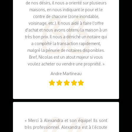
de nos désirs, il nous a orienté sur plusieurs
maisons, en nous indiquant le pour et le
contre de chacune (zone inondable,
voisinage, etc.). Il nous aidé à faire l'offre
d'achat et nous avons obtenu la maison à un
très bon prix. Il nous a déniché un notaire qui
a complété la transaction rapidement,
malgré la pénurie de notaires disponibles.
Bref, Nicolas est un atout majeur si vous
voulez acheter ou vendre une propriété.
»
Andre Martineau
Filled
Filled
Filled
Filled
Filled
star
star
star
star
star
«
Merci à Alexandra et son équipe! Ils sont
très professionnel. Alexandra est à l’écoute