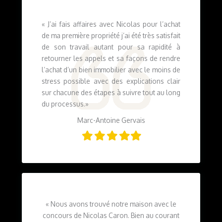
«
J’ai fais affaires avec Nicolas pour l’achat
de ma première propriété j’ai été très satisfait
de son travail autant pour sa rapidité à
retourner les appels et sa façons de rendre
l’achat d’un bien immobilier avec le moins de
stress possible avec des explications clair
sur chacune des étapes à suivre tout au long
du processus.
»
Marc-Antoine Gervais
Filled
Filled
Filled
Filled
Filled
star
star
star
star
star
«
Nous avons trouvé notre maison avec le
concours de Nicolas Caron. Bien au courant