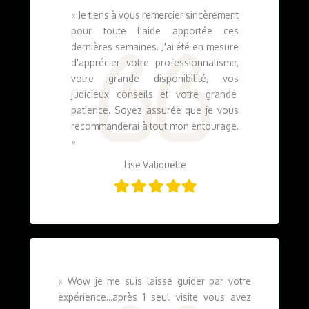
« Je tiens à vous remercier sincèrement
pour toute l'aide apportée ces
dernières semaines. J'ai été en mesure
d'apprécier votre professionnalisme,
votre grande disponibilité, vos
judicieux conseils et votre grande
patience. Soyez assurée que je vous
recommanderai à tout mon entourage.
»
Lise Valiquette
Filled
Filled
Filled
Filled
Filled
star
star
star
star
star
«
Wow je me suis laissé guider par votre
expérience...après 1 seul visite vous avez