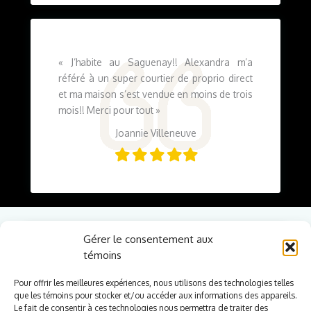
« J’habite au Saguenay!! Alexandra m’a
référé à un super courtier de proprio direct
et ma maison s’est vendue en moins de trois
mois!! Merci pour tout »
Joannie Villeneuve
Filled
Filled
Filled
Filled
Filled
star
star
star
star
star
Gérer le consentement aux
témoins
Pour offrir les meilleures expériences, nous utilisons des technologies telles
que les témoins pour stocker et/ou accéder aux informations des appareils.
Le fait de consentir à ces technologies nous permettra de traiter des
Cliquez pour accepter les témoins