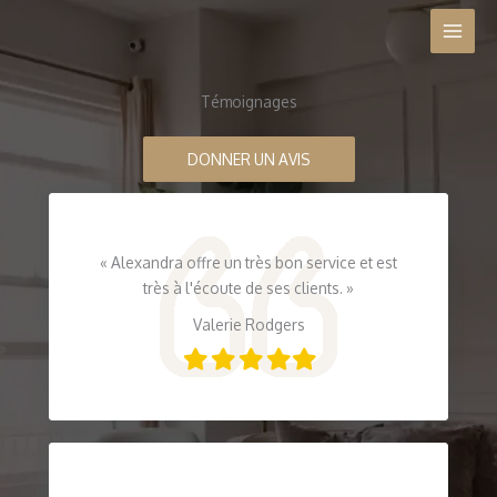
Aller
au
contenu
Témoignages
DONNER UN AVIS
« Alexandra offre un très bon service et est
très à l'écoute de ses clients. »
Valerie Rodgers
Filled
Filled
Filled
Filled
Filled
star
star
star
star
star