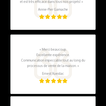
et est très efficace dans tous nos projets!
»
Annie-Pier Gamache
Filled
Filled
Filled
Filled
Filled
star
star
star
star
star
«
Merci beaucoup.
Excellente expérience.
Communication impeccable tout au long du
processus de vente de la maison.
»
Ernest Xueidac
Filled
Filled
Filled
Filled
Filled
star
star
star
star
star