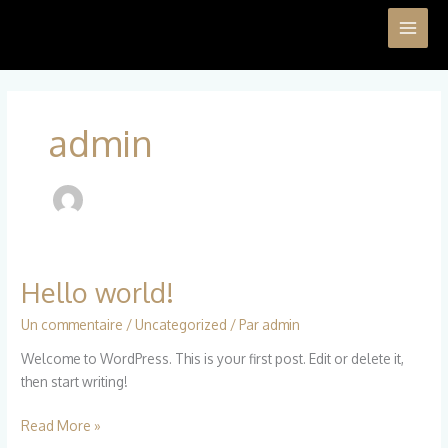
Aller
au
contenu
admin
Hello world!
Un commentaire
/
Uncategorized
/ Par
admin
Welcome to WordPress. This is your first post. Edit or delete it,
then start writing!
Hello
Read More »
world!