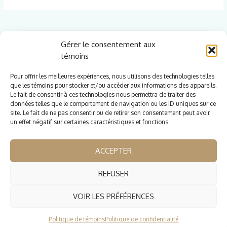
Gérer le consentement aux
témoins
Pour offrir les meilleures expériences, nous utilisons des technologies telles
que les témoins pour stocker et/ou accéder aux informations des appareils.
Le fait de consentir à ces technologies nous permettra de traiter des
Cliquez pour accepter les témoins
données telles que le comportement de navigation ou les ID uniques sur ce
marketing et activer ce contenu
site. Le fait de ne pas consentir ou de retirer son consentement peut avoir
un effet négatif sur certaines caractéristiques et fonctions.
ACCEPTER
REFUSER
Copyright © 2026 Alexandra & Nicolas | Créé par
Gestion
VOIR LES PRÉFÉRENCES
Lab
Politique de témoins
Politique de confidentialité