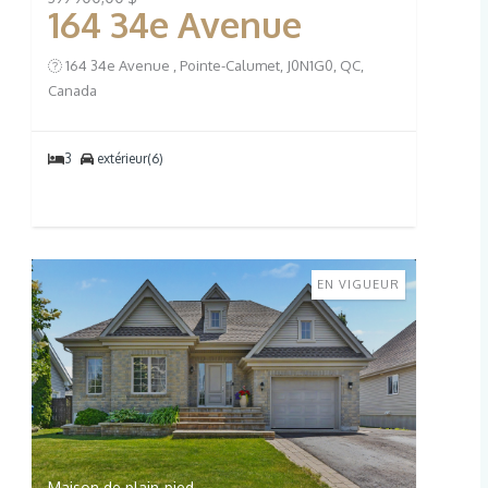
164 34e Avenue
164 34e Avenue , Pointe-Calumet, J0N1G0, QC,
Canada
3
extérieur(6)
EN VIGUEUR
Maison de plain-pied