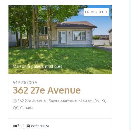
EN VIGUEUR
Maison à paliers multiples
549 900,00 $
362 27e Avenue
362 27e Avenue , Sainte-Marthe-sur-le-Lac, J0N1P0,
QC, Canada
2 + 1
extérieur(6)