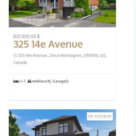
Maison à étages
825 000,00 $
325 14e Avenue
325 14e Avenue , Deux-Montagnes, J7R3W6, QC,
Canada
6 + 1
extérieur(4), Garage(1)
EN VIGUEUR