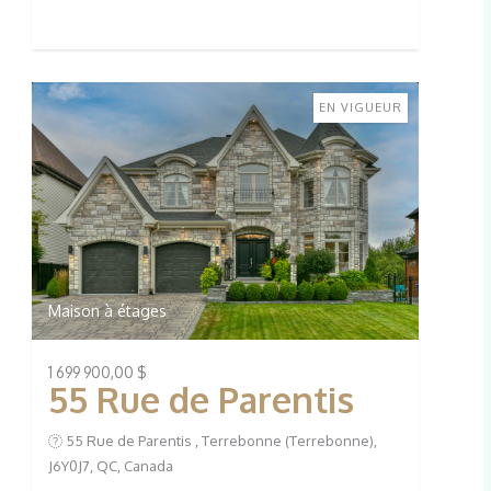
EN VIGUEUR
Maison à étages
1 699 900,00 $
55 Rue de Parentis
55 Rue de Parentis , Terrebonne (Terrebonne),
J6Y0J7, QC, Canada