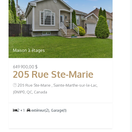
Maison à étages
649 900,00 $
205 Rue Ste-Marie
205 Rue Ste-Marie , Sainte-Marthe-sur-le-Lac,
J0N1P0, QC, Canada
2 + 1
extérieur(2), Garage(1)