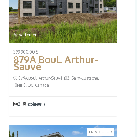
Appartement
399 900,00 $
879A Boul. Arthur-
Sauvé
879A Boul. Arthur-Sauvé 102, Saint-Eustache,
J0N1P0, QC, Canada
2
extérieur(1)
EN VIGUEUR