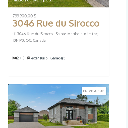
799 900,00 $
3046 Rue du Sirocco
3046 Rue du Sirocco , Sainte-Marthe-sur-le-Lac,
J0N1P0, QC, Canada
2 + 3
extérieur(6), Garage(1)
EN VIGUEUR