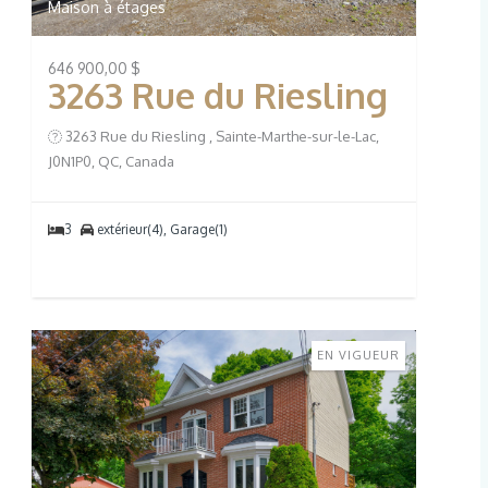
Maison à étages
646 900,00 $
3263 Rue du Riesling
3263 Rue du Riesling , Sainte-Marthe-sur-le-Lac,
J0N1P0, QC, Canada
3
extérieur(4), Garage(1)
EN VIGUEUR