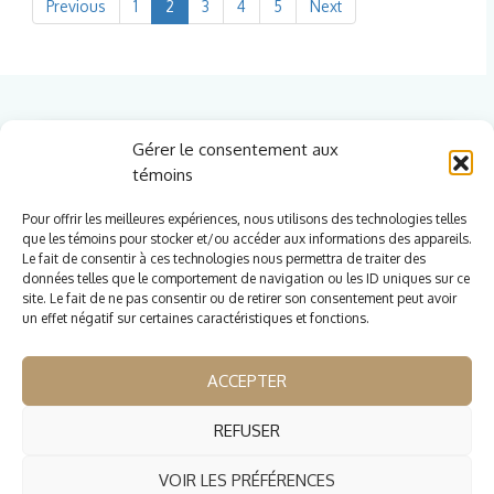
Previous
1
2
3
4
5
Next
Gérer le consentement aux
témoins
Pour offrir les meilleures expériences, nous utilisons des technologies telles
que les témoins pour stocker et/ou accéder aux informations des appareils.
Le fait de consentir à ces technologies nous permettra de traiter des
données telles que le comportement de navigation ou les ID uniques sur ce
Cliquez pour accepter les témoins
site. Le fait de ne pas consentir ou de retirer son consentement peut avoir
marketing et activer ce contenu
un effet négatif sur certaines caractéristiques et fonctions.
ACCEPTER
REFUSER
Copyright © 2026 Alexandra & Nicolas | Créé par
Gestion
VOIR LES PRÉFÉRENCES
Lab