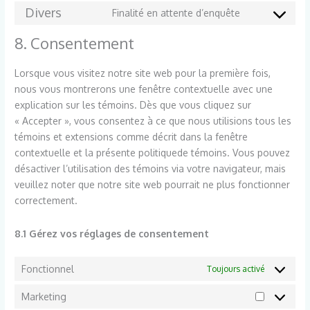
to
Divers
Finalité en attente d’enquête
google-
Consent
service
fonts
to
8. Consentement
google-
service
maps
divers
Lorsque vous visitez notre site web pour la première fois,
nous vous montrerons une fenêtre contextuelle avec une
explication sur les témoins. Dès que vous cliquez sur
« Accepter », vous consentez à ce que nous utilisions tous les
témoins et extensions comme décrit dans la fenêtre
contextuelle et la présente politiquede témoins. Vous pouvez
désactiver l’utilisation des témoins via votre navigateur, mais
veuillez noter que notre site web pourrait ne plus fonctionner
correctement.
8.1 Gérez vos réglages de consentement
Fonctionnel
Toujours activé
Marketing
Marketing