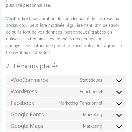
publicité personnalisée.
Veuillez lire la déclaration de confidentialité de ces réseaux
sociaux (qui peut être modifiée régulièrement) afin de savoir
ce qu’ils font de vos données (personnelles) traitées en
utilisant ces témoins. Les données récupérées sont
anonymisées autant que possible. Facebook et Instagram se
trouvent aux États-Unis.
7. Témoins placés
WooCommerce
Statistiques
Consent
to
WordPress
Fonctionnel
Consent
service
to
Facebook
Marketing, Fonctionnel
woocommer
Consent
service
to
Google Fonts
Marketing
wordpress
Consent
service
to
Google Maps
Marketing
facebook
Consent
service